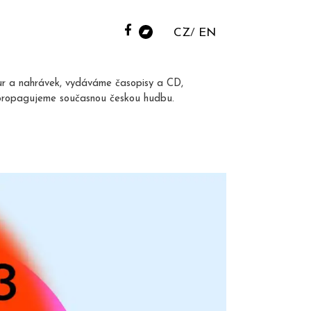
CZ
EN
ur a nahrávek, vydáváme časopisy a CD,
propagujeme současnou českou hudbu.