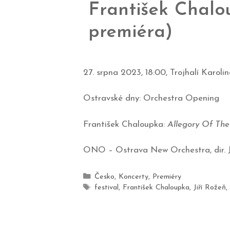
František Chalo
premiéra)
27. srpna 2023, 18:00, Trojhalí Karoli
Ostravské dny: Orchestra Opening
František Chaloupka:
Allegory Of The
ONO – Ostrava New Orchestra, dir. J
Česko
,
Koncerty
,
Premiéry
festival
,
František Chaloupka
,
Jiří Rožeň
,