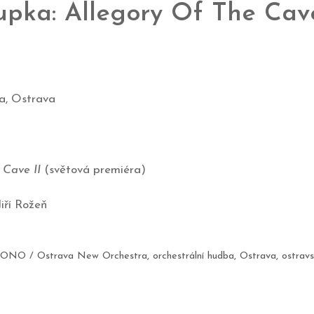
upka: Allegory Of The Cave
na, Ostrava
 Cave II
(světová premiéra)
iří Rožeň
ONO / Ostrava New Orchestra
,
orchestrální hudba
,
Ostrava
,
ostrav