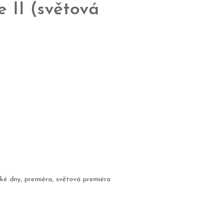
 II (světová
ské dny
,
premiéra
,
světová premiéra