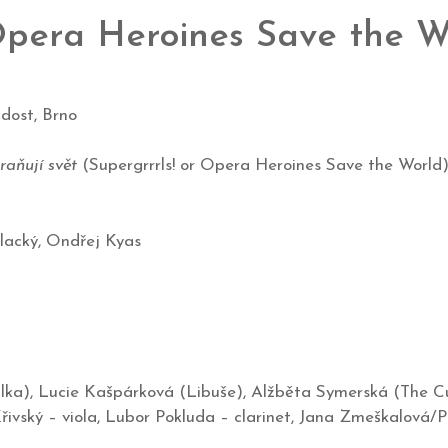
 Opera Heroines Save the W
dost, Brno
raňují svět
(Supergrrrls! or Opera Heroines Save the World)
lacký, Ondřej Kyas
a), Lucie Kašpárková (Libuše), Alžběta Symerská (The Cun
 Křivský – viola, Lubor Pokluda – clarinet, Jana Zmeškalová