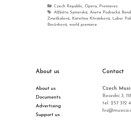
Czech Republic
,
Opera
,
Premieres
Alžběta Symerská
,
Aneta Podracká Ben
Zmeškalová
,
Kateřina Křivánková
,
Lubor Pok
Borůvková
,
world premiere
About us
Contact
About us
Czech Musi
Besední 3, 11
Documents
tel. 257 312 
Advertising
his@musica.
Support us