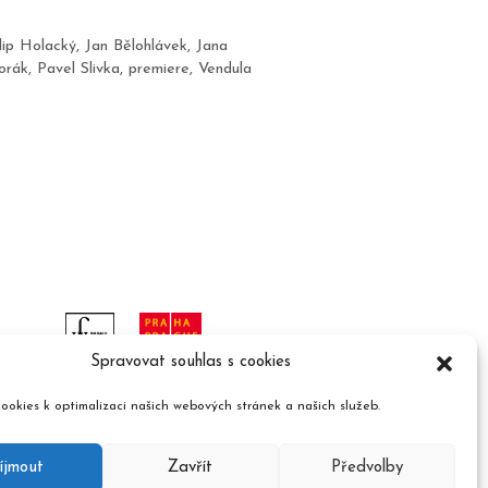
lip Holacký
,
Jan Bělohlávek
,
Jana
orák
,
Pavel Slivka
,
premiere
,
Vendula
Spravovat souhlas s cookies
ookies k optimalizaci našich webových stránek a našich služeb.
íjmout
Zavřít
Předvolby