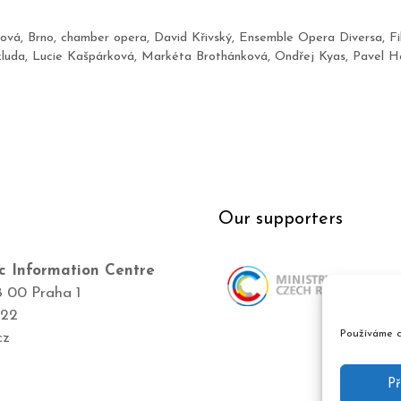
dová
,
Brno
,
chamber opera
,
David Křivský
,
Ensemble Opera Diversa
,
Fi
luda
,
Lucie Kašpárková
,
Markéta Brothánková
,
Ondřej Kyas
,
Pavel H
Our supporters
c Information Centre
8 00 Praha 1
422
Používáme c
cz
Př