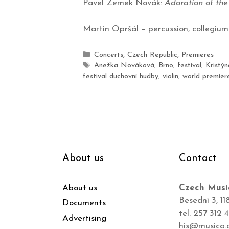
Pavel Zemek Novák:
Adoration of the
Martin Opršál – percussion, collegium
Concerts
,
Czech Republic
,
Premieres
Anežka Nováková
,
Brno
,
festival
,
Kristýn
festival duchovní hudby
,
violin
,
world premier
About us
Contact
About us
Czech Musi
Besední 3, 11
Documents
tel. 257 312 
Advertising
his@musica.