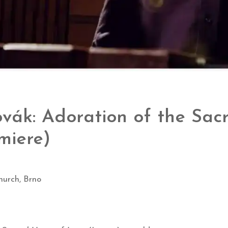
ák: Adoration of the Sac
miere)
hurch, Brno