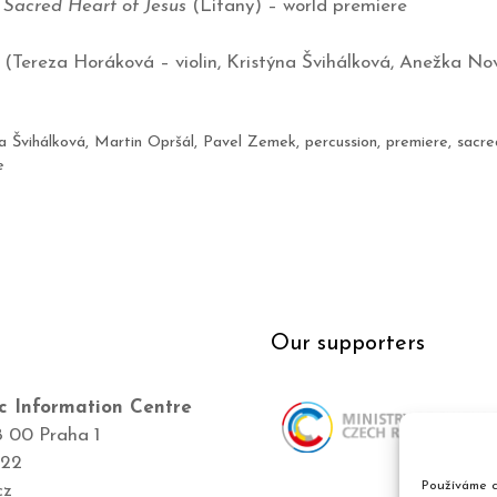
 Sacred Heart of Jesus
(Litany) – world premiere
 (Tereza Horáková – violin, Kristýna Švihálková, Anežka No
a Švihálková
,
Martin Opršál
,
Pavel Zemek
,
percussion
,
premiere
,
sacre
e
Our supporters
c Information Centre
8 00 Praha 1
422
Používáme c
cz