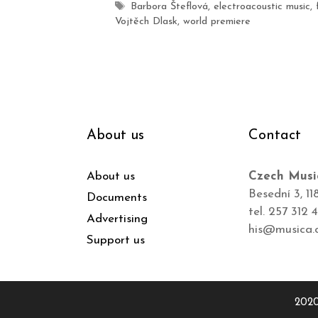
Barbora Šteflová
,
electroacoustic music
,
Vojtěch Dlask
,
world premiere
About us
Contact
About us
Czech Musi
Besední 3, 11
Documents
tel. 257 312 
Advertising
his@musica.
Support us
2020