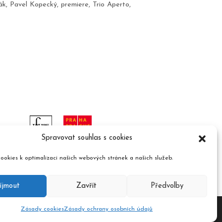
ák
,
Pavel Kopecký
,
premiere
,
Trio Aperto
,
Spravovat souhlas s cookies
ookies k optimalizaci našich webových stránek a našich služeb.
íjmout
Zavřít
Předvolby
Zásady cookies
Zásady ochrany osobních údajů
ument