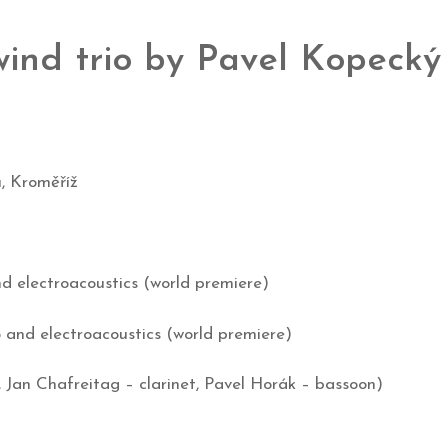
wind trio by Pavel Kopecký
u, Kroměříž
nd electroacoustics (world premiere)
o and electroacoustics (world premiere)
 Jan Chafreitag – clarinet, Pavel Horák – bassoon)