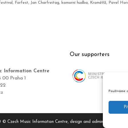
festival
,
Forfest
,
Jan Charfreitag
,
komorní hudba
,
Kroměříž
,
Pavel Hor
Our supporters
c Information Centre
8 00 Praha 1
422
Používáme c
cz
Př
 © Czech Music Information Centre, design and admin
Atelier Dok