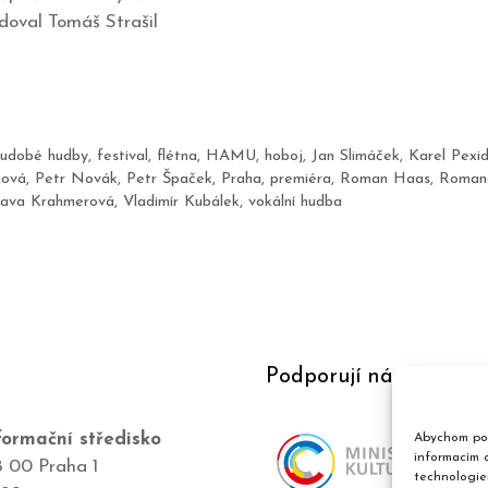
doval Tomáš Strašil
udobé hudby
,
festival
,
flétna
,
HAMU
,
hoboj
,
Jan Slimáček
,
Karel Pexid
nová
,
Petr Novák
,
Petr Špaček
,
Praha
,
premiéra
,
Roman Haas
,
Romana
lava Krahmerová
,
Vladimír Kubálek
,
vokální hudba
Podporují nás
ormační středisko
Abychom pos
informacím o
8 00 Praha 1
technologie