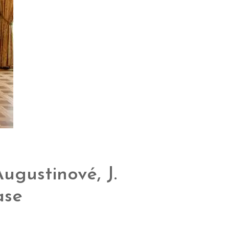
gustinové, J.
ase