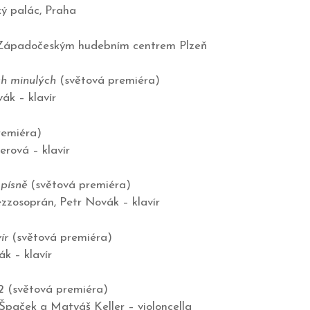
ký palác, Praha
 Západočeským hudebním centrem Plzeň
h minulých
(světová premiéra)
ák – klavír
remiéra)
erová – klavír
 písně
(světová premiéra)
zzosoprán, Petr Novák – klavír
ír
(světová premiéra)
k – klavír
2
(světová premiéra)
Špaček a Matyáš Keller – violoncella