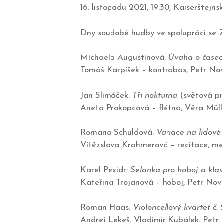
16. listopadu 2021, 19:30, Kaiserštejns
Dny soudobé hudby ve spolupráci se
Michaela Augustinová:
Úvaha o časec
Tomáš Karpíšek – kontrabas, Petr Nov
Jan Slimáček:
Tři nokturna
(světová p
Aneta Prokopcová – flétna, Věra Müll
Romana Schuldová:
Variace na lidové
Vítězslava Krahmerová – recitace, me
Karel Pexidr:
Selanka pro hoboj a klav
Kateřina Trojanová – hoboj, Petr Nová
Roman Haas:
Violoncellový kvartet č. 
Andrej Lekeš, Vladimír Kubálek, Petr 