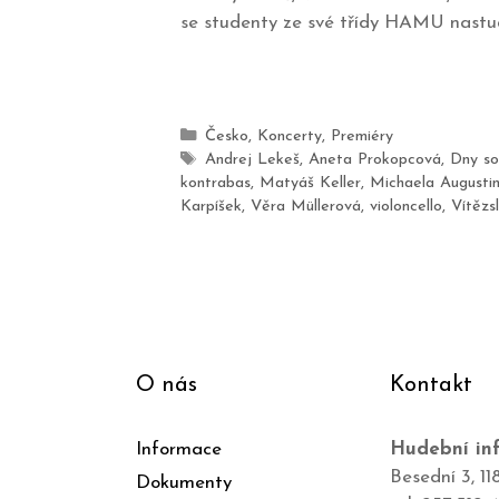
se studenty ze své třídy HAMU nastu
Česko
,
Koncerty
,
Premiéry
Andrej Lekeš
,
Aneta Prokopcová
,
Dny so
kontrabas
,
Matyáš Keller
,
Michaela Augusti
Karpíšek
,
Věra Müllerová
,
violoncello
,
Vítězs
O nás
Kontakt
Informace
Hudební inf
Besední 3, 11
Dokumenty