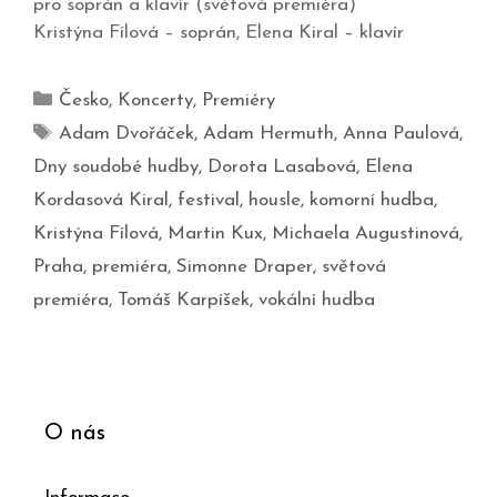
pro soprán a klavír (světová premiéra)
Kristýna Fílová – soprán, Elena Kiral – klavír
Česko
,
Koncerty
,
Premiéry
Adam Dvořáček
,
Adam Hermuth
,
Anna Paulová
,
Dny soudobé hudby
,
Dorota Lasabová
,
Elena
Kordasová Kiral
,
festival
,
housle
,
komorní hudba
,
Kristýna Fílová
,
Martin Kux
,
Michaela Augustinová
,
Praha
,
premiéra
,
Simonne Draper
,
světová
premiéra
,
Tomáš Karpíšek
,
vokální hudba
O nás