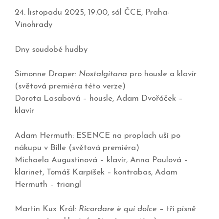
24. listopadu 2025, 19:00, sál ČCE, Praha-
Vinohrady
Dny soudobé hudby
Simonne Draper:
Nostalgitana
pro housle a klavír
(světová premiéra této verze)
Dorota Lasabová – housle, Adam Dvořáček –
klavír
Adam Hermuth: ESENCE na proplach uší po
nákupu v Bille (světová premiéra)
Michaela Augustinová – klavír, Anna Paulová –
klarinet, Tomáš Karpíšek – kontrabas, Adam
Hermuth – triangl
Martin Kux Král:
Ricordare è qui dolce
– tři písně