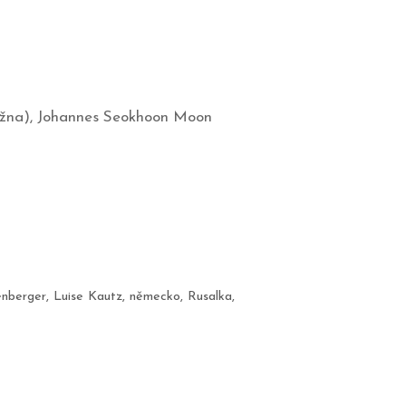
kněžna), Johannes Seokhoon Moon
enberger
,
Luise Kautz
,
německo
,
Rusalka
,