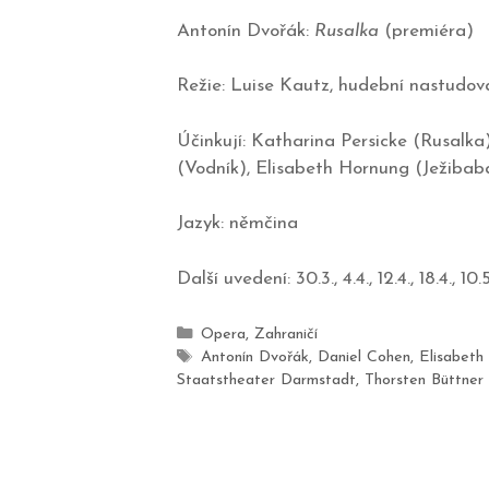
Antonín Dvořák:
Rusalka
(premiéra)
Režie: Luise Kautz, hudební nastudov
Účinkují: Katharina Persicke (Rusalk
(Vodník), Elisabeth Hornung (Ježibaba
Jazyk: němčina
Další uvedení: 30.3., 4.4., 12.4., 18.4., 10.
Opera
,
Zahraničí
Antonín Dvořák
,
Daniel Cohen
,
Elisabeth
Staatstheater Darmstadt
,
Thorsten Büttner