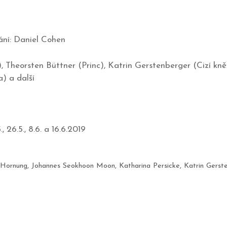
ání: Daniel Cohen
a), Theorsten Büttner (Princ), Katrin Gerstenberger (Cizí 
) a další
5., 26.5., 8.6. a 16.6.2019
 Hornung
,
Johannes Seokhoon Moon
,
Katharina Persicke
,
Katrin Gerst