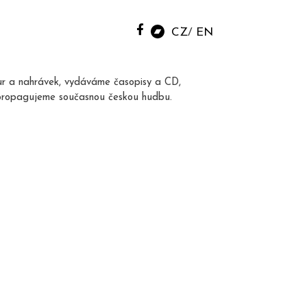
CZ
EN
ur a nahrávek, vydáváme časopisy a CD,
propagujeme současnou českou hudbu.