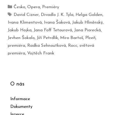
Česko
,
Opera
,
Premiéry
David Cizner
,
Divadlo J. K. Tyla
,
Helga Golden
,
Ivana Klimentová
,
Ivana Šaková
,
Jakub Hliněnský
,
Jakub Hojka
,
Jana Foff Tetourová
,
Jana Piorecká
,
Jevhen Šokalo
,
Jiří Petrdlík
,
Miro Bartoš
,
Plzeň
,
premiéra
,
Radka Sehnoutková
,
Rocc
,
světová
premiéra
,
Vojtěch Frank
O nás
Informace
Dokumenty
Inzerce