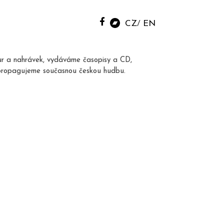
CZ
EN
ur a nahrávek, vydáváme časopisy a CD,
propagujeme současnou českou hudbu.