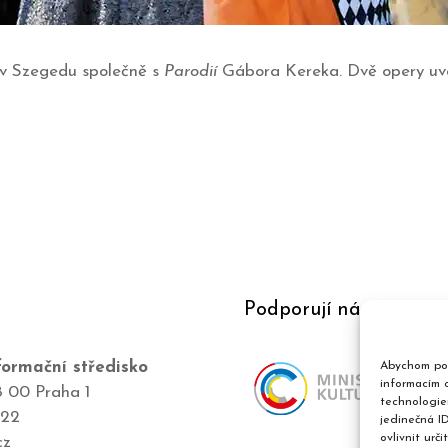
 v Szegedu společně s
Parodií
Gábora Kereka. Dvě opery uv
Podporují nás
ormační středisko
Abychom pos
informacím o
8 00 Praha 1
technologie
422
jedinečná I
ovlivnit urči
cz