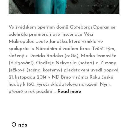
Ve švédském operním domě GöteborgsOperan se
odehrála premiéra nové inscenace Věci
Makropulos Leoše Janáčka, která vznikla ve
spolupráci s Národním divadlem Brno. Tvůrčí tým,
složený z Davida Radoka (režie), Marko Ivanoviće
(dirigování), Ondřeje Nekvasila (scéna) a Zuzany
Ježkové (scéna, kostýmy) představení uvedl poprvé
21. listopadu 2014 v ND Brno v rámci Roku české
hudby k 160. výročí skladatelova narození. Nyní,
přesně o rok později …
Read more
O nás