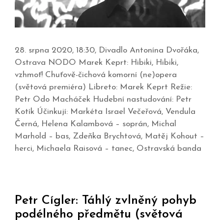
28. srpna 2020, 18:30, Divadlo Antonína Dvořáka,
Ostrava NODO Marek Keprt: Hibiki, Hibiki,
vzhmoť! Chuťově-čichová komorní (ne)opera
(světová premiéra) Libreto: Marek Keprt Režie:
Petr Odo Macháček Hudební nastudování: Petr
Kotík Účinkují: Markéta Israel Večeřová, Vendula
Černá, Helena Kalambová – soprán, Michal
Marhold – bas, Zdeňka Brychtová, Matěj Kohout –
herci, Michaela Raisová – tanec, Ostravská banda
Petr Cígler: Táhlý zvlněný pohyb
podélného předmětu (světová