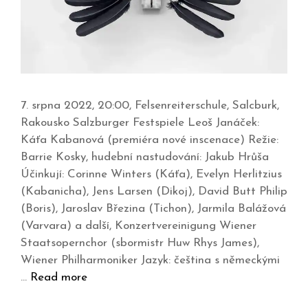
7. srpna 2022, 20:00, Felsenreiterschule, Salcburk,
Rakousko Salzburger Festspiele Leoš Janáček:
Káťa Kabanová (premiéra nové inscenace) Režie:
Barrie Kosky, hudební nastudování: Jakub Hrůša
Účinkují: Corinne Winters (Káťa), Evelyn Herlitzius
(Kabanicha), Jens Larsen (Dikoj), David Butt Philip
(Boris), Jaroslav Březina (Tichon), Jarmila Balážová
(Varvara) a další, Konzertvereinigung Wiener
Staatsopernchor (sbormistr Huw Rhys James),
Wiener Philharmoniker Jazyk: čeština s německými
…
Read more