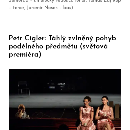
Semerád – umělecký vedoucí, tenor, Tomáš Lajtkep
– tenor, Jaromír Nosek – bas)
Petr Cígler: Táhlý zvlněný pohyb
podélného předmětu (světová
premiéra)