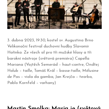
3. dubna 2023, 19:30, kostel sv. Augustina Brno
Velikonoční festival duchovní hudby Slavomír
Hořínka: Ze všech sil pro tři mužské hlasy a tři
barokní nástroje (světová premiéra) Capella
Mariana (Vojtěch Semerád – haut-contre, Ondřej
Holub – taille, Tomáš Král – basse-taille, Mélusine
de Pas – viola da gamba, Jan Krejča – teorba,
Pablo Kornfeld – varhany)
Martin Smolka: Maria je (světová