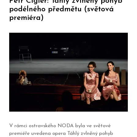
Petr Cígler: Táhlý zvlněný pohyb
podélného předmětu (světová
premiéra)
V rámci ostravského NODA byla ve světové
premiéře uvedena opera Táhlý zvlněný pohyb