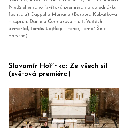
Velikonoční festival duchovní hudby Martin Smolka:
Niedzielne rano (světová premiéra na objednávku
festivalu) Cappella Mariana (Barbora Kabátková
– soprán, Daniela Čermáková – alt, Vojtěch
Semerád, Tomáš Lajtkep – tenor, Tomáš Šelc –
baryton)
Slavomír Hořínka: Ze všech sil
(světová premiéra)