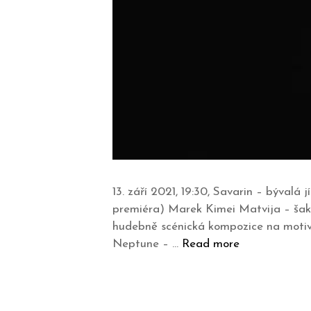
13. září 2021, 19:30, Savarin – býval
premiéra) Marek Kimei Matvija – šak
hudebně scénická kompozice na motivy
Neptune – …
Read more