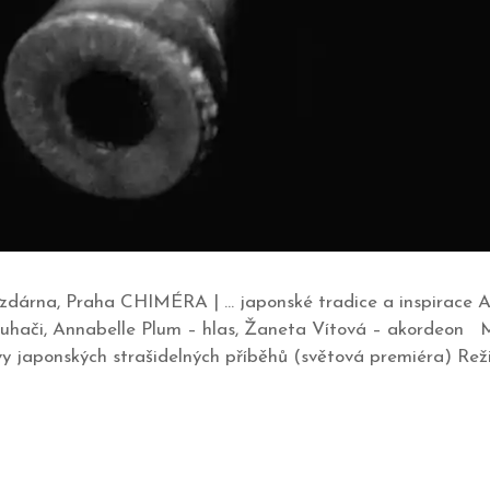
á jízdárna, Praha CHIMÉRA | … japonské tradice a inspirace A
uhači, Annabelle Plum – hlas, Žaneta Vítová – akordeon 
 japonských strašidelných příběhů (světová premiéra) Reži