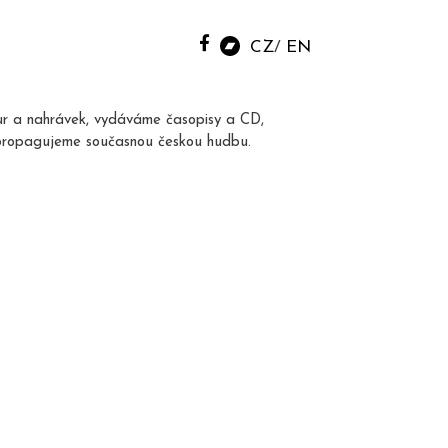
CZ
EN
ur a nahrávek, vydáváme časopisy a CD,
propagujeme současnou českou hudbu.