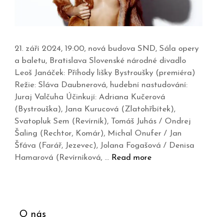
21. září 2024, 19:00, nová budova SND, Sála opery
a baletu, Bratislava Slovenské národné divadlo
Leoš Janáček: Příhody lišky Bystroušky (premiéra)
Režie: Sláva Daubnerová, hudební nastudování:
Juraj Valčuha Účinkují: Adriana Kučerová
(Bystrouška), Jana Kurucová (Zlatohřbítek),
Svatopluk Sem (Revírník), Tomáš Juhás / Ondrej
Šaling (Rechtor, Komár), Michal Onufer / Jan
Šťáva (Farář, Jezevec), Jolana Fogašová / Denisa
Hamarová (Revírníková, …
Read more
O nás