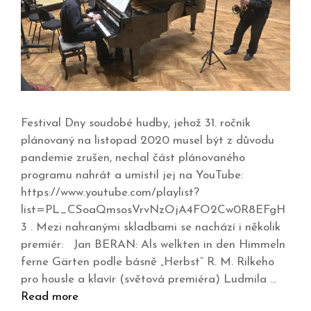
Festival Dny soudobé hudby, jehož 31. ročník
plánovaný na listopad 2020 musel být z důvodu
pandemie zrušen, nechal část plánovaného
programu nahrát a umístil jej na YouTube:
https://www.youtube.com/playlist?
list=PL_CSoaQmsosVrvNzOjA4FO2Cw0R8EFgH
3 . Mezi nahranými skladbami se nachází i několik
premiér: Jan BERAN: Als welkten in den Himmeln
ferne Gärten podle básně „Herbst“ R. M. Rilkeho
pro housle a klavír (světová premiéra) Ludmila …
Read more