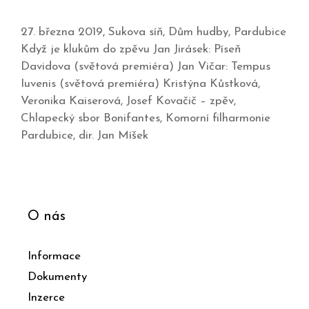
27. března 2019, Sukova síň, Dům hudby, Pardubice
Když je klukům do zpěvu Jan Jirásek: Píseň
Davidova (světová premiéra) Jan Vičar: Tempus
Iuvenis (světová premiéra) Kristýna Kůstková,
Veronika Kaiserová, Josef Kovačič – zpěv,
Chlapecký sbor Bonifantes, Komorní filharmonie
Pardubice, dir. Jan Míšek
O nás
Informace
Dokumenty
Inzerce