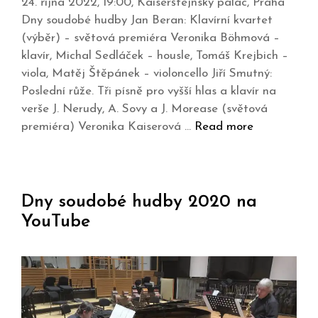
24. října 2022, 19:00, Kaiserštejnský palác, Praha
Dny soudobé hudby Jan Beran: Klavírní kvartet
(výběr) – světová premiéra Veronika Böhmová –
klavír, Michal Sedláček – housle, Tomáš Krejbich –
viola, Matěj Štěpánek – violoncello Jiří Smutný:
Poslední růže. Tři písně pro vyšší hlas a klavír na
verše J. Nerudy, A. Sovy a J. Morease (světová
premiéra) Veronika Kaiserová …
Read more
Dny soudobé hudby 2020 na
YouTube