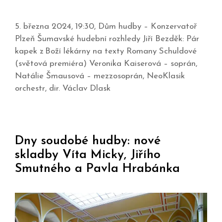
5. března 2024, 19:30, Dům hudby – Konzervatoř
Plzeň Šumavské hudební rozhledy Jiří Bezděk: Pár
kapek z Boží lékárny na texty Romany Schuldové
(světová premiéra) Veronika Kaiserová – soprán,
Natálie Šmausová – mezzosoprán, NeoKlasik
orchestr, dir. Václav Dlask
Dny soudobé hudby: nové
skladby Víta Micky, Jiřího
Smutného a Pavla Hrabánka