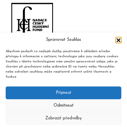
Spravovat Souhlas
Abychom poskytli co nejlepší služby, používáme k ukládání a/nebo
přístupu k informacím o zařízení, technologie jako jsou soubory cookies.
Souhlas s těmito technologiemi nám umožní zpracovávat údaje, jako je
chování při procházení nebo jedinečná ID na tomto webu. Nesouhlas
nebo odvolání souhlasu může nepříznivě ovlivnit určité vlastnosti a
funkce.
Příjmout
Odmítnout
Zobrazit předvolby
2020 © Hudební informační středisko, design a admin
Atelier