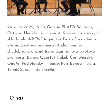
24. října 2022, 18:00, Galerie PLATO Bauhaus,
Ostrava Hudební současnost: Koncert ostravských
skladatelů II/BENDA quartet Petra Šuško: Initio
eterno (světová premiéra) A choť sem ja
chudobna, aranžmá Irena Szurmanová (světová
premiéra) Benda Quartet (Jakub Černohorský,
Ondřej Pustějovský – housle, Petr Benda – viola,
Tomáš Svozil – violoncello)
O nás