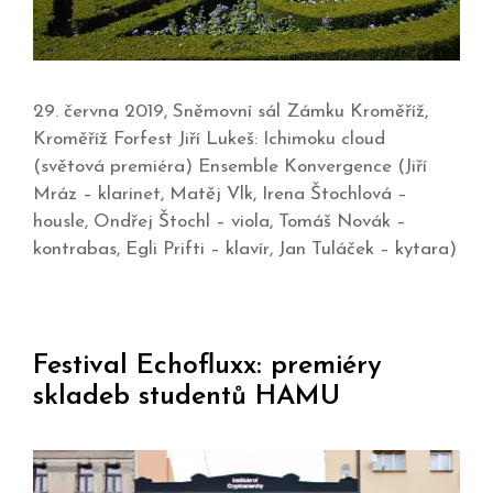
29. června 2019, Sněmovní sál Zámku Kroměříž,
Kroměříž Forfest Jiří Lukeš: Ichimoku cloud
(světová premiéra) Ensemble Konvergence (Jiří
Mráz – klarinet, Matěj Vlk, Irena Štochlová –
housle, Ondřej Štochl – viola, Tomáš Novák –
kontrabas, Egli Prifti – klavír, Jan Tuláček – kytara)
Festival Echofluxx: premiéry
skladeb studentů HAMU