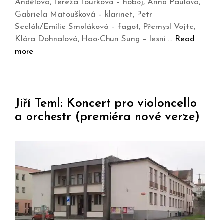
Andělová, Tereza Tourková – hoboj, Anna Paulová,
Gabriela Matoušková – klarinet, Petr
Sedlák/Emílie Smoláková – fagot, Přemysl Vojta,
Klára Dohnalová, Hao-Chun Sung – lesní …
Read
more
Jiří Teml: Koncert pro violoncello
a orchestr (premiéra nové verze)