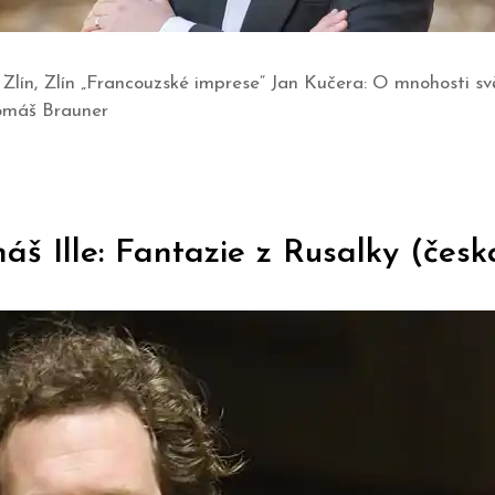
 Zlín, Zlín „Francouzské imprese“ Jan Kučera: O mnohosti s
Tomáš Brauner
š Ille: Fantazie z Rusalky (česk