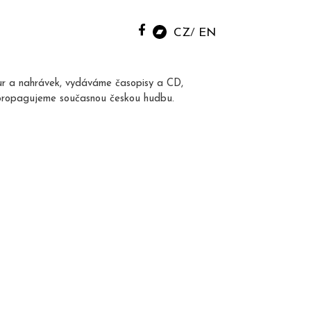
CZ
EN
ur a nahrávek, vydáváme časopisy a CD,
propagujeme současnou českou hudbu.