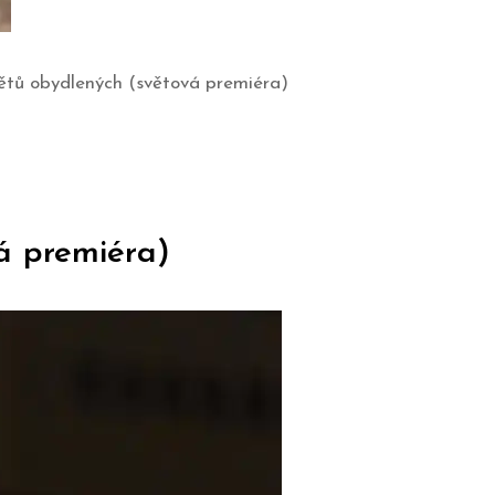
větů obydlených (světová premiéra)
á premiéra)