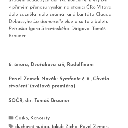
uvádění soudobých děl. Na koncertě, který byl
v přímém přenosu vysílán na stanici ČRo Vltava,
dále zazněla málo známá raná kantáta Clauda
Debussyho
La damoiselle élue
a suita z baletu
Petruška
Igora Stravinského. Dirigoval Tomáš
Brauner.
6. února, Dvořákova síň, Rudolfinum
Pavel Zemek Novák:
Symfonie č. 6 „Chvála
stvoření“
(světová premiéra)
SOČR, dir. Tomáš Brauner
Česko
,
Koncerty
duchovní hudba
,
Jakub Zicha
,
Pavel Zemek
,