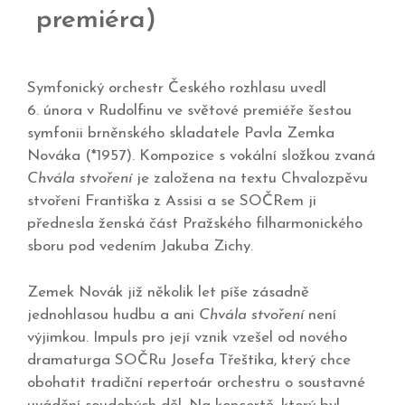
premiéra)
Symfonický orchestr Českého rozhlasu uvedl
6. února v Rudolfinu ve světové premiéře šestou
symfonii brněnského skladatele Pavla Zemka
Nováka (*1957). Kompozice s vokální složkou zvaná
Chvála stvoření
je založena na textu Chvalozpěvu
stvoření Františka z Assisi a se SOČRem ji
přednesla ženská část Pražského filharmonického
sboru pod vedením Jakuba Zichy.
Zemek Novák již několik let píše zásadně
jednohlasou hudbu a ani
Chvála stvoření
není
výjimkou. Impuls pro její vznik vzešel od nového
dramaturga SOČRu Josefa Třeštíka, který chce
obohatit tradiční repertoár orchestru o soustavné