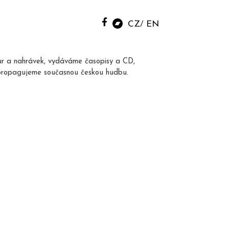
CZ
EN
ur a nahrávek, vydáváme časopisy a CD,
propagujeme současnou českou hudbu.