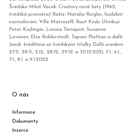
Švédsko Miloš Vacek: Císařovy nové šaty (1962,
švédská premiéra) Režie: Natalie Ringler, hudební
nastudování: Ville Matvejeff, Ruut Kiiski Účinkují:
Peter Kajlinger, Linnea Törnquist, Susanna
Levonen, Elsa Ridderstedt, Tapani Plathan a další
Jazyk: švédština se švédskými titulky Další uvedení:
27.11., 28.11., 2.12., 28.12., 29.12. a 30.12.2021, 3.1., 4.1.,
7.1., 8.1. a 9.1.2022
O nás
Informace
Dokumenty
Inzerce