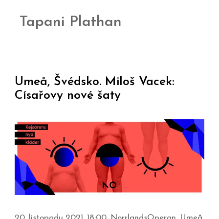
Tapani Plathan
Umeå, Švédsko. Miloš Vacek:
Císařovy nové šaty
20. listopadu 2021, 18:00, NorrlandsOperan, Umeå,