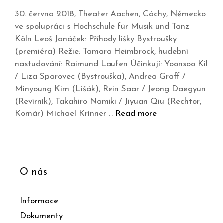
30. června 2018, Theater Aachen, Cáchy, Německo
ve spolupráci s Hochschule für Musik und Tanz
Köln Leoš Janáček: Příhody lišky Bystroušky
(premiéra) Režie: Tamara Heimbrock, hudební
nastudování: Raimund Laufen Účinkují: Yoonsoo Kil
/ Liza Sparovec (Bystrouška), Andrea Graff /
Minyoung Kim (Lišák), Rein Saar / Jeong Daegyun
(Revírník), Takahiro Namiki / Jiyuan Qiu (Rechtor,
Komár) Michael Krinner …
Read more
O nás
Informace
Dokumenty