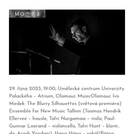
29. října 2023, 19:00, Umělecké centrum Univerzity
Palackého – Atrium, Olomouc MusicOlomouc Ivo
Medek: The Blurry Silhouettes (světová premiéra)
Ensemble for New Music Tallinn (Toomas Hendrik
Ellervee – housle, Talvi Nurgamaa – viola, Paul-
Gunnar Loorand – violoncello, Talvi Hunt – klavír,
dir. Arash Yazdani), Hana Hána – vokál/flétna,