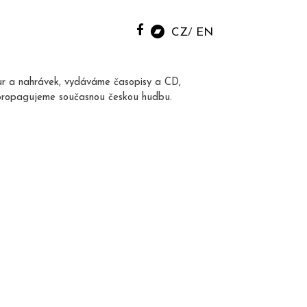
CZ
EN
ur a nahrávek, vydáváme časopisy a CD,
propagujeme současnou českou hudbu.