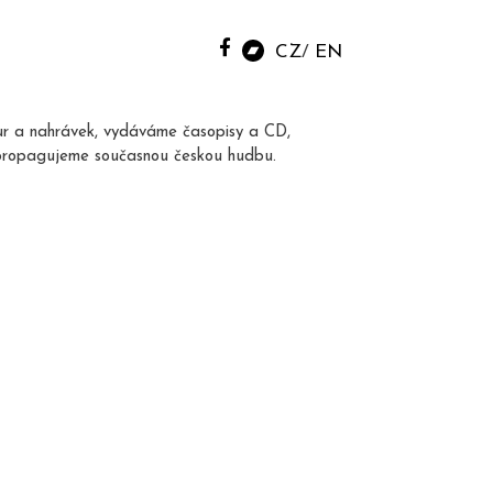
CZ
EN
ur a nahrávek, vydáváme časopisy a CD,
propagujeme současnou českou hudbu.