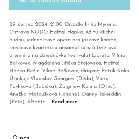
29. června 2024, 21:00, Divadlo Jiřího Myrona,
Ostrava NODO Haštal Hapka: Až tu všichni
budou, jednoaktová opera pro jazzové kombo,
smyčcové kvarteto a ansámbl sólistů (světová
premiéra na objednávku festivalu) Libreto: Vilma
Bořkovec, Magdalena Jiřička Stojowska, Haštal
Hapka Režie: Vilma Bořkovec, dirigent: Patrik Kako
Účinkují: Vladislav Georgiev (Děda), Viera
Pavlíková (Babička), Zbigniew Kalina (Otec),
Anežka Matoušková (Johana), Danny Takieddin
(Peťa), Alžběta …
Read more
O nás