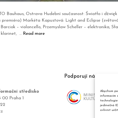
ATO Bauhaus, Ostrava Hudební současnost: Światło i dźwięk 
vá premiéra) Markéta Kapustová: Light and Eclipse (světová
 Barciok – violoncello, Przemyslaw Scheller – elektronika, S
klarinet, …
Read more
Podporují nás
ormační středisko
Abychom pos
informacím o
8 00 Praha 1
technologie
422
jedinečná I
ovlivnit urči
cz