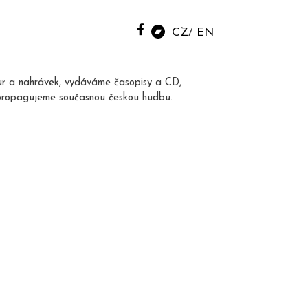
CZ
EN
ur a nahrávek, vydáváme časopisy a CD,
propagujeme současnou českou hudbu.