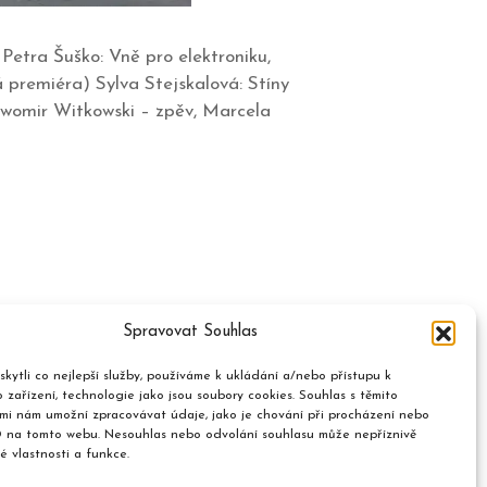
Petra Šuško: Vně pro elektroniku,
 premiéra) Sylva Stejskalová: Stíny
ławomir Witkowski – zpěv, Marcela
Spravovat Souhlas
kytli co nejlepší služby, používáme k ukládání a/nebo přístupu k
 zařízení, technologie jako jsou soubory cookies. Souhlas s těmito
mi nám umožní zpracovávat údaje, jako je chování při procházení nebo
D na tomto webu. Nesouhlas nebo odvolání souhlasu může nepříznivě
té vlastnosti a funkce.