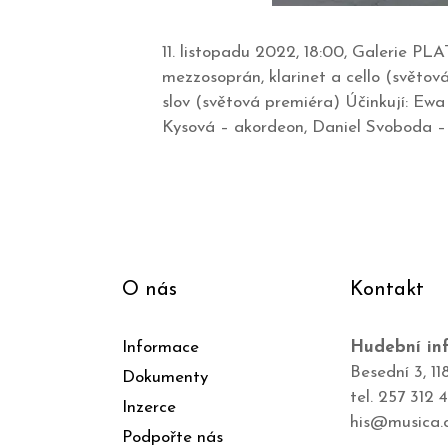
11. listopadu 2022, 18:00, Galerie PL
mezzosoprán, klarinet a cello (světo
slov (světová premiéra) Účinkují: Ewa
Kysová – akordeon, Daniel Svoboda – 
O nás
Kontakt
Informace
Hudební inf
Besední 3, 11
Dokumenty
tel. 257 312 
Inzerce
his@musica.
Podpořte nás