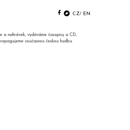
CZ
EN
ur a nahrávek, vydáváme časopisy a CD,
propagujeme současnou českou hudbu.