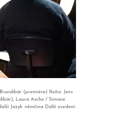
Brundibár (premiéra) Režie: Jens
dibár), Laura Asche / Simone
lší Jazyk: němčina Další uvedení: