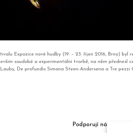
tivalu Expozice nové hudby (19. – 23. říjen 2016, Brno) byl r
devším soudobé a experimentální tvorbě, na něm přednesl ce
 Lauby, De profundis Simona Steen-Andersena a Tre pezzi Gi
Podporují nás