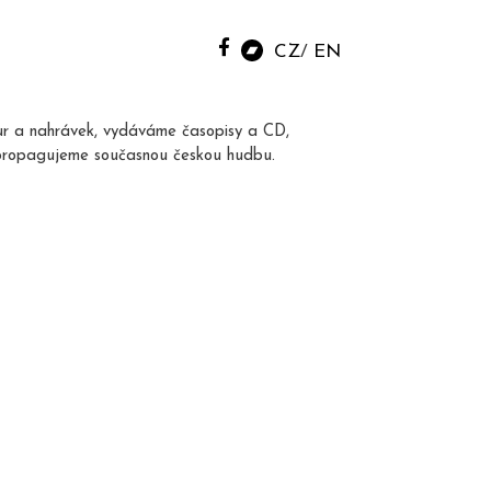
CZ
EN
ur a nahrávek, vydáváme časopisy a CD,
propagujeme současnou českou hudbu.