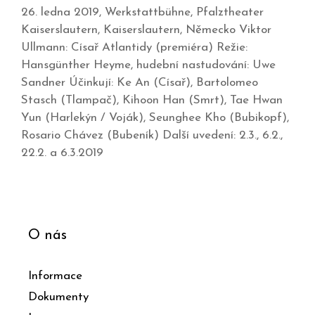
26. ledna 2019, Werkstattbühne, Pfalztheater
Kaiserslautern, Kaiserslautern, Německo Viktor
Ullmann: Císař Atlantidy (premiéra) Režie:
Hansgünther Heyme, hudební nastudování: Uwe
Sandner Účinkují: Ke An (Císař), Bartolomeo
Stasch (Tlampač), Kihoon Han (Smrt), Tae Hwan
Yun (Harlekýn / Voják), Seunghee Kho (Bubikopf),
Rosario Chávez (Bubeník) Další uvedení: 2.3., 6.2.,
22.2. a 6.3.2019
O nás
Informace
Dokumenty