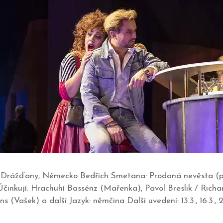
, Drážďany, Německo Bedřich Smetana: Prodaná nevěsta (p
inkují: Hrachuhí Bassénz (Mařenka), Pavol Breslik / Richar
Vašek) a další Jazyk: němčina Další uvedení: 13.3., 16.3., 22.3