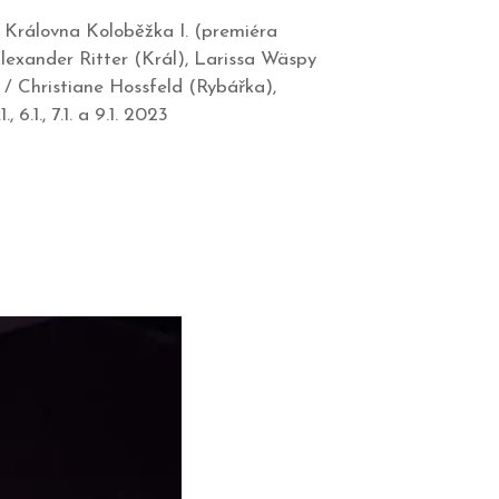
Královna Koloběžka I. (premiéra
exander Ritter (Král), Larissa Wäspy
/ Christiane Hossfeld (Rybářka),
6.1., 7.1. a 9.1. 2023