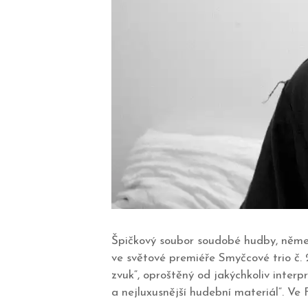
Špičkový soubor soudobé hudby, němec
ve světové premiéře Smyčcové trio č. 2
zvuk“, oproštěný od jakýchkoliv interpr
a nejluxusnější hudební materiál“. Ve 