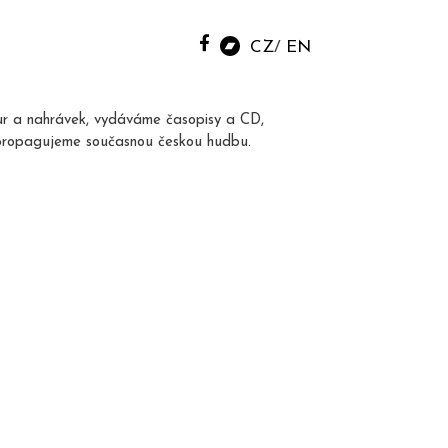
CZ
EN
ur a nahrávek, vydáváme časopisy a CD,
propagujeme současnou českou hudbu.