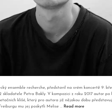
ký ensemble recherche, představil na svém koncertě 9. bře
 skladatele Petra Bakly. V kompozici z roku 2017 autor po h
etačních klišé, který pro autora již nějakou dobu představuje
Freiburgu mu jej poskytli Melise …
Read more