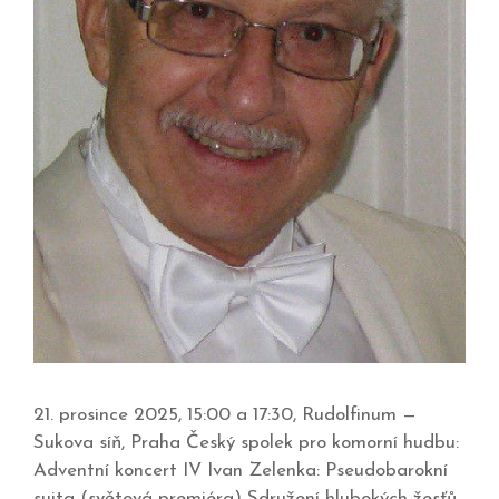
21. prosince 2025, 15:00 a 17:30, Rudolfinum —
Sukova síň, Praha Český spolek pro komorní hudbu:
Adventní koncert IV Ivan Zelenka: Pseudobarokní
suita (světová premiéra) Sdružení hlubokých žesťů