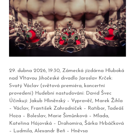
29. dubna 2026, 19:30, Zámecká jízdárna Hluboká
nad Vltavou Jihočeské divadlo Jaroslav Krček:
Svatý Václav (světová premiéra, koncertní
provedení) Hudební nastudování: David Švec
Účinkují: Jakub Hliněnský – Vypravěč, Marek Žihla
– Václav, František Zahradníček – Ratibor, Tadeáš
Hoza – Boleslav, Marie Šimůnková – Mlada,
Kateřina Hájovská – Drahomíra, Šárka Hrbáčková
– Ludmila, Alexandr Beň – Hněvsa