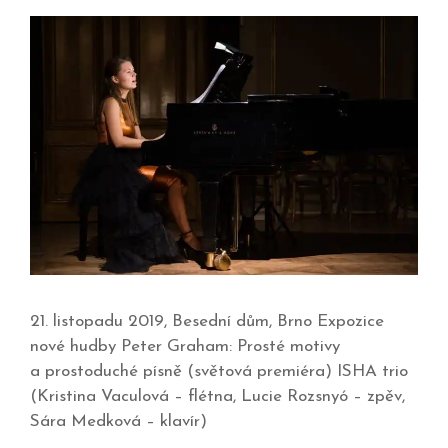
21. listopadu 2019, Besední dům, Brno Expozice
nové hudby Peter Graham: Prosté motivy
a prostoduché písně (světová premiéra) ISHA trio
(Kristina Vaculová – flétna, Lucie Rozsnyó – zpěv,
Sára Medková – klavír)