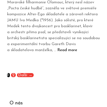
Moravské filharmonie Olomouc, který nesl název
„Pocta české hudbě“, zazněla ve světové premiéře
kompozice Alter-Ego skladatele a zároveň rektora
JAMU Ivo Medka (*1956). Jako sólisté, pro které
Medek tento dvojkoncert pro basklarinet, klavír
a orchestr přímo psal, se představili vynikající
britský basklarinetista specializující se na soudobou
a experimentální tvorbu Gareth Davis
a skladatelova manželka, …
Read more
1
2
Další
→
O nás