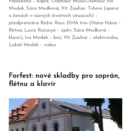
Palackého – kaple, Olomouc MusicOlomouc Ivo
Medek, Sára Medková, Vít Zouhar: TiAmo (opera
o ženách v různých životních situacích) –
předpremiéra Režie: Rocc ISHA trio (Hana Hána –
flétna, Lucie Rozsnyó – zpěv, Sára Medková –
klavír), Ivo Medek – bicí, Vít Zouhar – elektronika,
Lukáš Medek – video
Forfest: nové skladby pro soprán,
flétnu a klavír