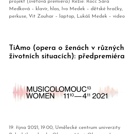
projekt (světová premiéra) Režie: Rocc Sára
Medková – klavír, hlas, Ivo Medek – dětské hračky,
perkuse, Vít Zouhar – laptop, Lukáš Medek – video
TiAmo (opera o ženách v různých
životních situacích): předpremiéra
19. října 2021, 19:00, Umělecké centrum univerzity