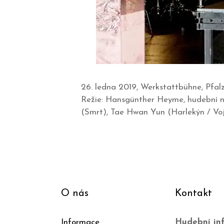
26. ledna 2019, Werkstattbühne, Pfal
Režie: Hansgünther Heyme, hudební n
(Smrt), Tae Hwan Yun (Harlekýn / Vojá
O nás
Kontakt
Informace
Hudební inf