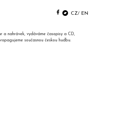
CZ
EN
ur a nahrávek, vydáváme časopisy a CD,
propagujeme současnou českou hudbu.