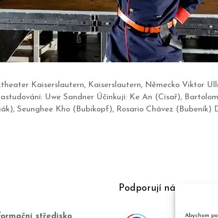
ztheater Kaiserslautern, Kaiserslautern, Německo Viktor Ul
astudování: Uwe Sandner Účinkují: Ke An (Císař), Bartolo
k), Seunghee Kho (Bubikopf), Rosario Chávez (Bubeník) Další
Podporují nás
ormační středisko
Abychom pos