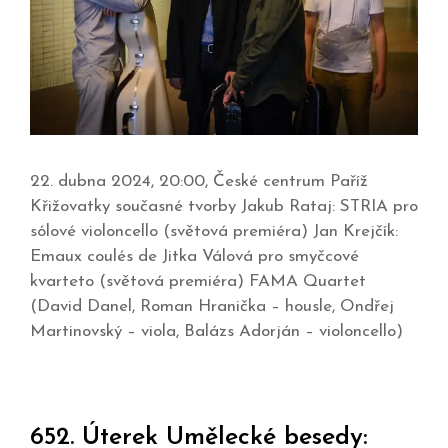
22. dubna 2024, 20:00, České centrum Paříž
Křižovatky současné tvorby Jakub Rataj: STRIA pro
sólové violoncello (světová premiéra) Jan Krejčík:
Emaux coulés de Jitka Válová pro smyčcové
kvarteto (světová premiéra) FAMA Quartet
(David Danel, Roman Hranička – housle, Ondřej
Martinovský – viola, Balázs Adorján – violoncello)
652. Úterek Umělecké besedy: