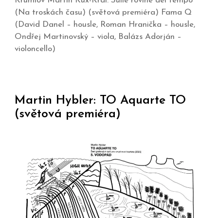
Krumlov Martin Kux-Král: Sulle rovine del tempo
(Na troskách času) (světová premiéra) Fama Q
(David Danel – housle, Roman Hranička – housle,
Ondřej Martinovský – viola, Balázs Adorján –
violoncello)
Martin Hybler: TO Aquarte TO
(světová premiéra)