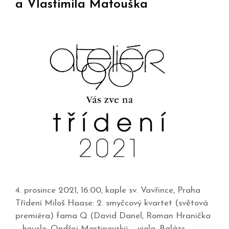
a Vlastimila Matouška
4. prosince 2021, 16:00, kaple sv. Vavřince, Praha
Třídení Miloš Haase: 2. smyčcový kvartet (světová
premiéra) fama Q (David Danel, Roman Hranička
– housle, Ondřej Martinovský – viola, Balázs