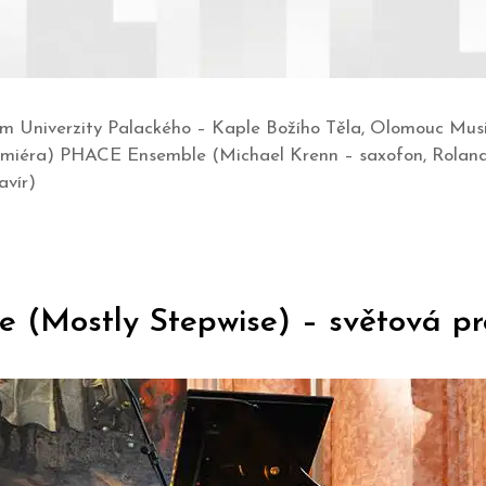
rum Univerzity Palackého – Kaple Božího Těla, Olomouc Mu
emiéra) PHACE Ensemble (Michael Krenn – saxofon, Roland 
lavír)
ce (Mostly Stepwise) – světová p