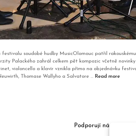
ku festivalu soudobé hudby MusicOlomouc patřil rakouskému 
zity Palackého zahrál celkem pět kompozic včetně novinky 
inet, violoncello a klavír vznikla přímo na objednávku festi
Neuwirth, Thomase Wallyho a Salvatore …
Read more
Podporují nás