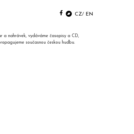
CZ
EN
ur a nahrávek, vydáváme časopisy a CD,
propagujeme současnou českou hudbu.