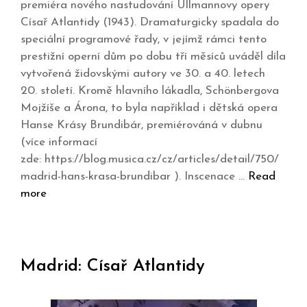
premiéra nového nastudování Ullmannovy opery
Císař Atlantidy (1943). Dramaturgicky spadala do
speciální programové řady, v jejímž rámci tento
prestižní operní dům po dobu tří měsíců uváděl díla
vytvořená židovskými autory ve 30. a 40. letech
20. století. Kromě hlavního lákadla, Schönbergova
Mojžíše a Árona, to byla například i dětská opera
Hanse Krásy Brundibár, premiérováná v dubnu
(více informací
zde: https://blog.musica.cz/cz/articles/detail/750/
madrid-hans-krasa-brundibar ). Inscenace …
Read
more
Madrid: Císař Atlantidy