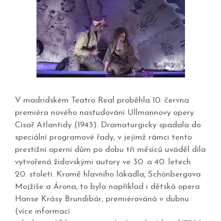
V madridském Teatro Real proběhla 10. června
premiéra nového nastudování Ullmannovy opery
Císař Atlantidy (1943). Dramaturgicky spadala do
speciální programové řady, v jejímž rámci tento
prestižní operní dům po dobu tří měsíců uváděl díla
vytvořená židovskými autory ve 30. a 40. letech
20. století. Kromě hlavního lákadla, Schönbergova
Mojžíše a Árona, to byla například i dětská opera
Hanse Krásy Brundibár, premiérováná v dubnu
(více informací