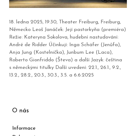
18. ledna 2025, 19:30, Theater Freiburg, Freiburg,
Německo Leoš Janáček: Její pastorkyňa (premiéra)
Režie: Kateryna Sokolova, hudební nastudování:
André de Ridder Účinkují: Inga Schäfer (Jenůfa),
Anja Jung (Kostelnička), Junbum Lee (Laca),
Roberto Gionfriddo (Števa) a další Jazyk: čeština
s německými titulky Další uvedení: 22.1., 26.1., 9.2.,
13.2., 28.2., 20.3., 30.3., 3.5. a 6.6.2025
O nás
Informace