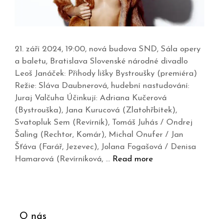
21. září 2024, 19:00, nová budova SND, Sála opery
a baletu, Bratislava Slovenské národné divadlo
Leoš Janáček: Příhody lišky Bystroušky (premiéra)
Režie: Sláva Daubnerová, hudební nastudování:
Juraj Valčuha Účinkují: Adriana Kučerová
(Bystrouška), Jana Kurucová (Zlatohřbítek),
Svatopluk Sem (Revírník), Tomáš Juhás / Ondrej
Šaling (Rechtor, Komár), Michal Onufer / Jan
Šťáva (Farář, Jezevec), Jolana Fogašová / Denisa
Hamarová (Revírníková, …
Read more
O nás