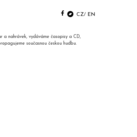
CZ
EN
ur a nahrávek, vydáváme časopisy a CD,
propagujeme současnou českou hudbu.