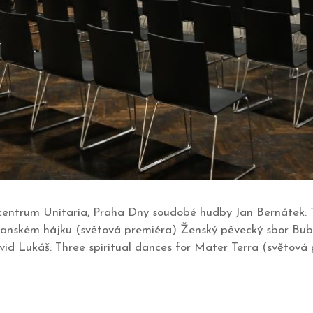
centrum Unitaria, Praha Dny soudobé hudby Jan Bernátek: Tř
bečvanském hájku (světová premiéra) Ženský pěvecký sbor Bu
avid Lukáš: Three spiritual dances for Mater Terra (světová