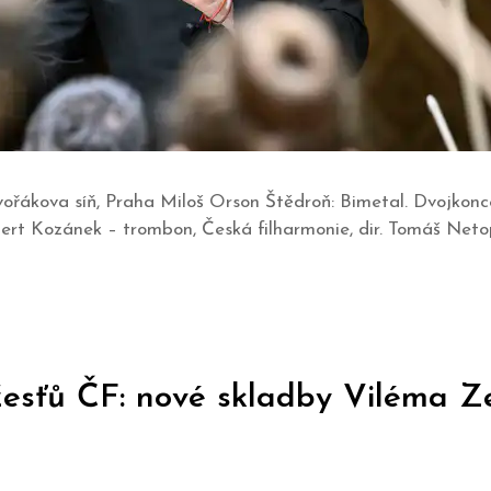
vořákova síň, Praha Miloš Orson Štědroň: Bimetal. Dvojkonc
rt Kozánek – trombon, Česká filharmonie, dir. Tomáš Netopi
žesťů ČF: nové skladby Viléma Z