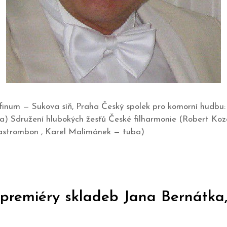
olfinum — Sukova síň, Praha Český spolek pro komorní hudbu:
a) Sdružení hlubokých žesťů České filharmonie (Robert Koz
astrombon , Karel Malimánek — tuba)
premiéry skladeb Jana Bernátka