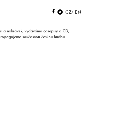
CZ
EN
ur a nahrávek, vydáváme časopisy a CD,
propagujeme současnou českou hudbu.