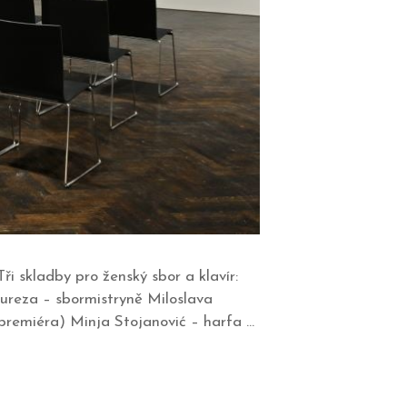
i skladby pro ženský sbor a klavír:
bureza – sbormistryně Miloslava
 premiéra) Minja Stojanović – harfa …