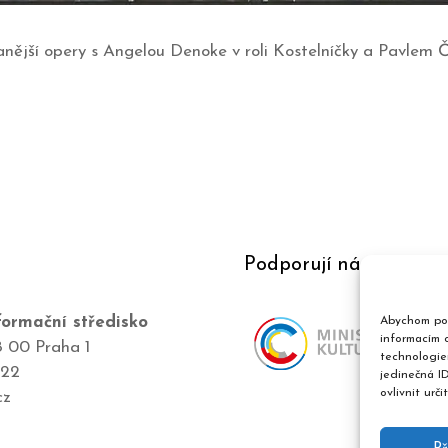
ější opery s Angelou Denoke v roli Kostelníčky a Pavlem Č
Podporují nás
ormační středisko
Abychom pos
informacím o
8 00 Praha 1
technologie
422
jedinečná I
ovlivnit urči
cz