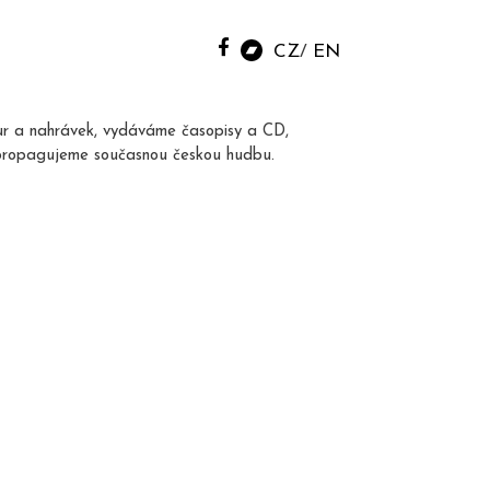
CZ
EN
ur a nahrávek, vydáváme časopisy a CD,
propagujeme současnou českou hudbu.