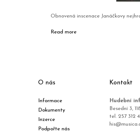
Obnovená inscenace Janáčkovy nejhran
Read more
O nás
Kontakt
Informace
Hudební inf
Besední 3, 11
Dokumenty
tel. 257 312 
Inzerce
his@musica.
Podpořte nás