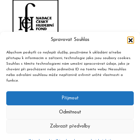
Spravovat Souhlas
Abychom poskytli co nejlepší služby, používáme k ukládání a/nebo
přístupu k informacím o zařízení, technologie jako jsou soubory cookies.
Souhlas s těmito technologiemi nám umožní zpracovávat údaje, jako je
chování při procházení nebo jedinečná ID na tomto webu. Nesouhlas
nebo odvolání souhlasu může nepříznivě ovlivnit určité vlastnosti a
funkce.
Příjmout
Odmítnout
Zobrazit předvolby
2020 © Hudební informační středisko, design a admin
Atelier
Dokument