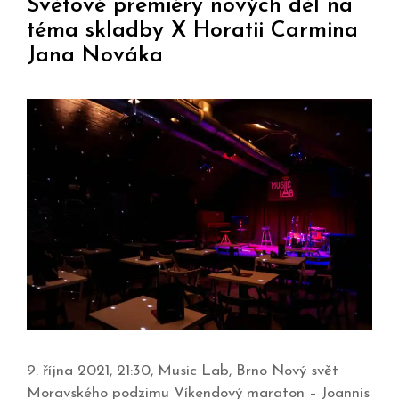
Světové premiéry nových děl na
téma skladby X Horatii Carmina
Jana Nováka
9. října 2021, 21:30, Music Lab, Brno Nový svět
Moravského podzimu Víkendový maraton – Joannis