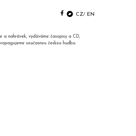
CZ
EN
ur a nahrávek, vydáváme časopisy a CD,
propagujeme současnou českou hudbu.