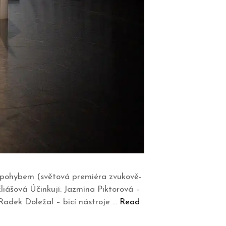
 pohybem (světová premiéra zvukově-
liášová Účinkují: Jazmína Piktorová –
Radek Doležal – bicí nástroje …
Read