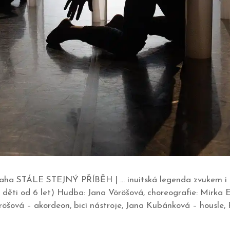
 Praha STÁLE STEJNÝ PŘÍBĚH | … inuitská legenda zvukem i
děti od 6 let) Hudba: Jana Vöröšová, choreografie: Mirka E
öšová – akordeon, bicí nástroje, Jana Kubánková – housle, 