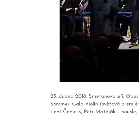
25. dubna 2018, Smetanova síň, Obec
Sommer: Gala Violin (světová premiéra
Leoš Čepický, Petr Matěják – housle, 