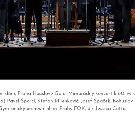
ní dům, Praha Houslové Gala. Mimořádný koncert k 60. výro
) Pavel Šporcl, Stefan Milenković, Josef Špaček, Bohuslav 
Symfonický orchestr hl. m. Prahy FOK, dir. Jessica Cottis