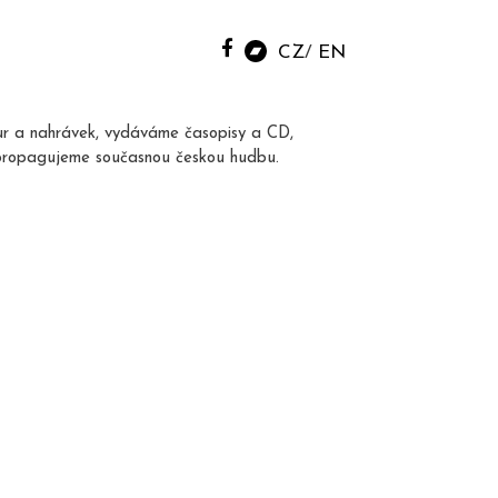
CZ
EN
ur a nahrávek, vydáváme časopisy a CD,
propagujeme současnou českou hudbu.